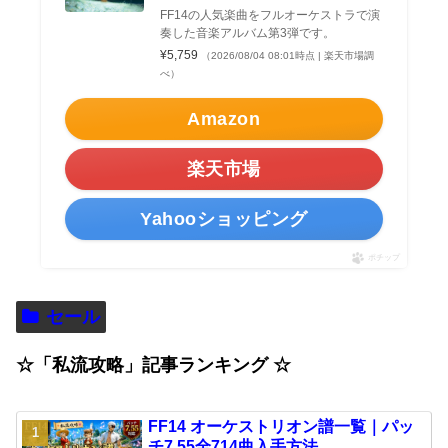
FF14の人気楽曲をフルオーケストラで演
奏した音楽アルバム第3弾です。
¥5,759
（2026/08/04 08:01時点 | 楽天市場調
べ）
Amazon
楽天市場
Yahooショッピング
ポチップ
セール
☆「私流攻略」記事ランキング ☆
FF14 オーケストリオン譜一覧｜パッ
チ7.55全714曲入手方法