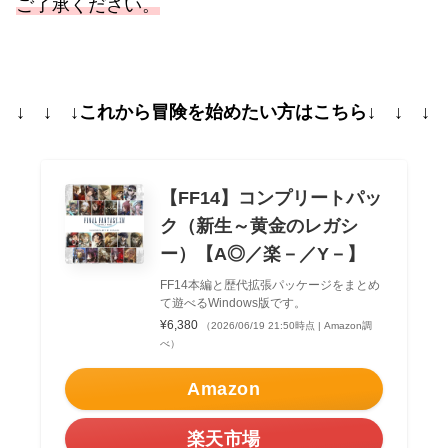
ご了承ください。
↓ ↓ ↓これから冒険を始めたい方はこちら↓ ↓ ↓
【FF14】コンプリートパッ
ク（新生～黄金のレガシ
ー）【A◎／楽－／Y－】
FF14本編と歴代拡張パッケージをまとめ
て遊べるWindows版です。
¥6,380
（2026/06/19 21:50時点 | Amazon調
べ）
Amazon
楽天市場