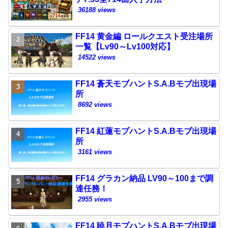
36188 views
FF14 黄金編 ロールクエスト受注場所
一覧【Lv90～Lv100対応】
14522 views
FF14 蒼天モブハントS.A.Bモブ出現場
所
8692 views
FF14 紅蓮モブハントS.A.Bモブ出現場
所
3161 views
FF14 グラカン納品 LV90～100まで調
達任務！
2955 views
FF14 暁月モブハントS.A.Bモブ出現場