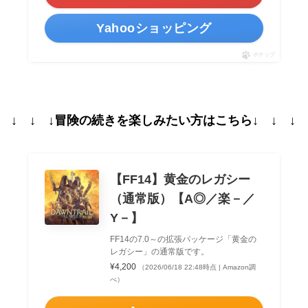
Yahooショッピング
ポチップ
↓ ↓ ↓冒険の続きを楽しみたい方はこちら↓ ↓ ↓
【FF14】黄金のレガシー
（通常版）【A◎／楽－／
Y－】
FF14の7.0～の拡張パッケージ「黄金の
レガシー」の通常版です。
¥4,200
（2026/06/18 22:48時点 | Amazon調
べ）