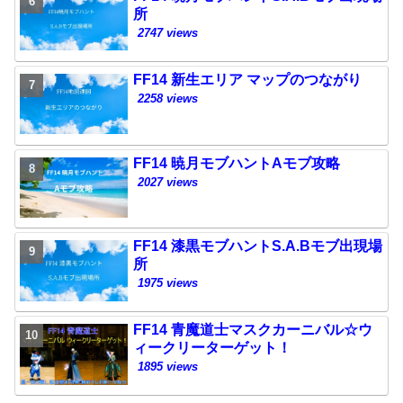
所
2747 views
FF14 新生エリア マップのつながり
2258 views
FF14 暁月モブハントAモブ攻略
2027 views
FF14 漆黒モブハントS.A.Bモブ出現場
所
1975 views
FF14 青魔道士マスクカーニバル☆ウ
ィークリーターゲット！
1895 views